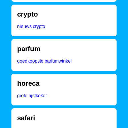
crypto
nieuws crypto
parfum
goedkoopste parfumwinkel
horeca
grote rijstkoker
safari