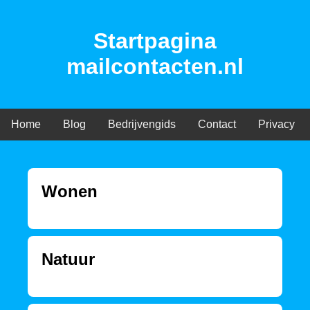
Startpagina
mailcontacten.nl
Home
Blog
Bedrijvengids
Contact
Privacy
Wonen
Natuur