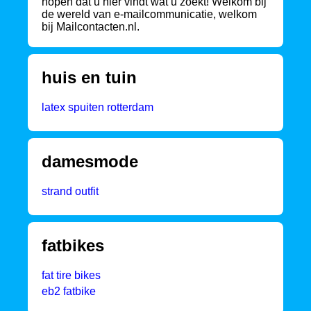
hopen dat u hier vindt wat u zoekt! Welkom bij
de wereld van e-mailcommunicatie, welkom
bij Mailcontacten.nl.
huis en tuin
latex spuiten rotterdam
damesmode
strand outfit
fatbikes
fat tire bikes
eb2 fatbike